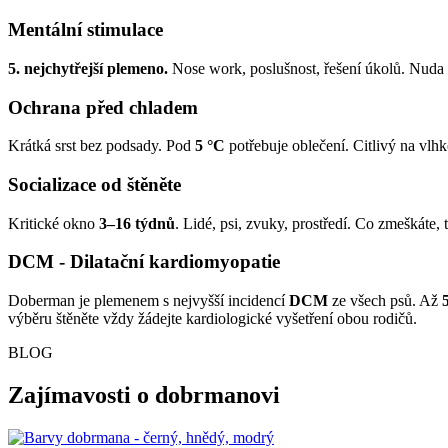
Mentální stimulace
5. nejchytřejší plemeno.
Nose work, poslušnost, řešení úkolů. Nuda 
Ochrana před chladem
Krátká srst bez podsady. Pod
5 °C
potřebuje oblečení. Citlivý na vlhk
Socializace od štěněte
Kritické okno
3–16 týdnů
. Lidé, psi, zvuky, prostředí. Co zmeškáte,
DCM - Dilatační kardiomyopatie
Doberman je plemenem s nejvyšší incidencí
DCM
ze všech psů. Až
výběru štěněte vždy žádejte kardiologické vyšetření obou rodičů.
BLOG
Zajímavosti o dobrmanovi