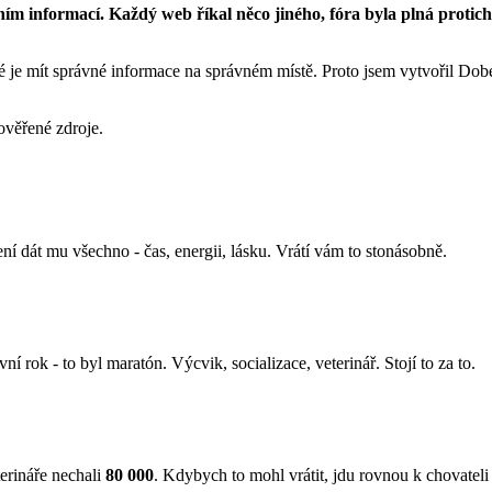
ním informací. Každý web říkal něco jiného, fóra byla plná protich
ité je mít správné informace na správném místě. Proto jsem vytvořil D
ověřené zdroje.
ní dát mu všechno - čas, energii, lásku. Vrátí vám to stonásobně.
ní rok - to byl maratón. Výcvik, socializace, veterinář. Stojí to za to.
terináře nechali
80 000
. Kdybych to mohl vrátit, jdu rovnou k chovateli 