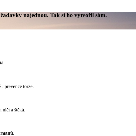
ožadavky najednou. Tak si ho vytvořil sám.
tá.
ě
- prevence torze.
 ničí a štěká.
rmanů
.