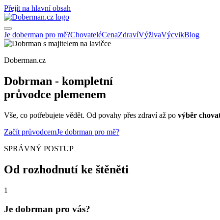
Přejít na hlavní obsah
Je doberman pro mě?
Chovatelé
Cena
Zdraví
Výživa
Výcvik
Blog
Doberman.cz
Dobrman - kompletní
průvodce plemenem
Vše, co potřebujete vědět. Od povahy přes zdraví až po
výběr chovat
Začít průvodcem
Je dobrman pro mě?
SPRÁVNÝ POSTUP
Od rozhodnutí ke štěněti
1
Je dobrman pro vás?