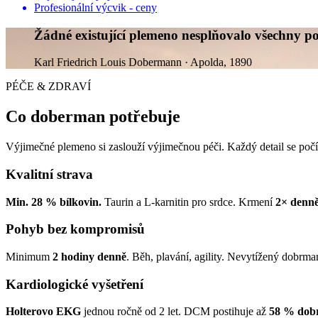
Profesionální výcvik - ceny
Žádné existující plemeno nesplňovalo všechny p
Karl Friedrich Louis Dobermann · Apolda, 1890
PÉČE & ZDRAVÍ
Co doberman potřebuje
Výjimečné plemeno si zaslouží výjimečnou péči. Každý detail se počí
Kvalitní strava
Min. 28 % bílkovin.
Taurin a L-karnitin pro srdce. Krmení
2× denn
Pohyb bez kompromisů
Minimum
2 hodiny denně
. Běh, plavání, agility. Nevytížený dobrman
Kardiologické vyšetření
Holterovo EKG
jednou ročně od 2 let. DCM postihuje až
58 % dob