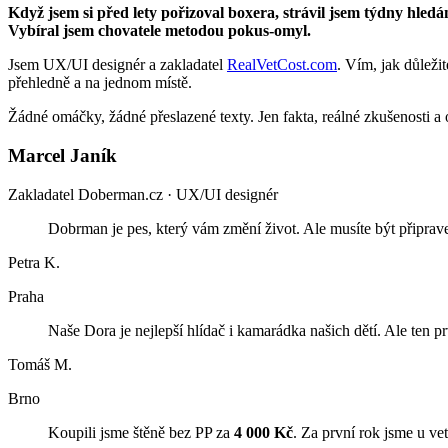
Když jsem si před lety pořizoval boxera, strávil jsem týdny hledá
Vybíral jsem chovatele metodou pokus-omyl.
Jsem UX/UI designér a zakladatel
RealVetCost.com
. Vím, jak důlež
přehledně a na jednom místě.
Žádné omáčky, žádné přeslazené texty. Jen fakta, reálné zkušenosti a 
Marcel Janík
Zakladatel Doberman.cz · UX/UI designér
Dobrman je pes, který vám změní život. Ale musíte být připrave
Petra K.
Praha
Naše Dora je nejlepší hlídač i kamarádka našich dětí. Ale ten prv
Tomáš M.
Brno
Koupili jsme štěně bez PP za
4 000 Kč
. Za první rok jsme u ve