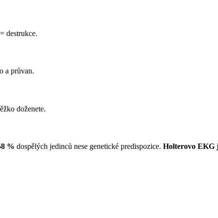
= destrukce.
o a průvan.
 těžko doženete.
58 %
dospělých jedinců nese genetické predispozice.
Holterovo EKG j