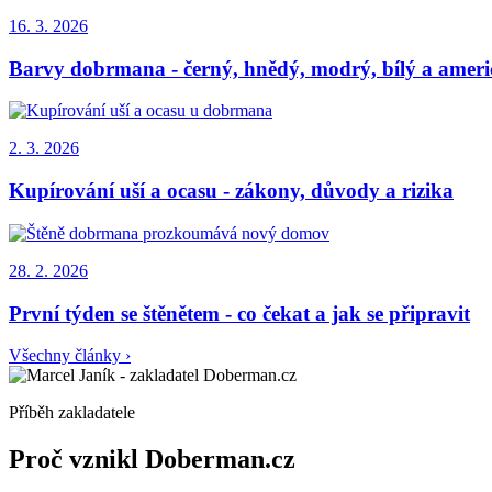
16. 3. 2026
Barvy dobrmana - černý, hnědý, modrý, bílý a ameri
2. 3. 2026
Kupírování uší a ocasu - zákony, důvody a rizika
28. 2. 2026
První týden se štěnětem - co čekat a jak se připravit
Všechny články ›
Příběh zakladatele
Proč vznikl Doberman.cz