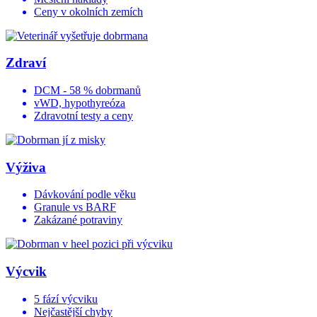
Ceny v okolních zemích
Zdraví
DCM - 58 % dobrmanů
vWD, hypothyreóza
Zdravotní testy a ceny
Výživa
Dávkování podle věku
Granule vs BARF
Zakázané potraviny
Výcvik
5 fází výcviku
Nejčastější chyby