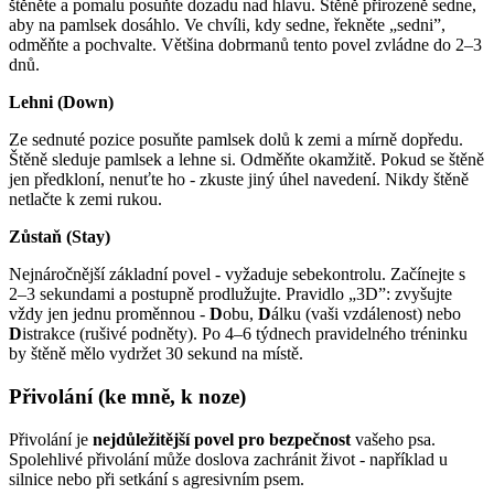
štěněte a pomalu posuňte dozadu nad hlavu. Štěně přirozeně sedne,
aby na pamlsek dosáhlo. Ve chvíli, kdy sedne, řekněte „sedni”,
odměňte a pochvalte. Většina dobrmanů tento povel zvládne do 2–3
dnů.
Lehni (Down)
Ze sednuté pozice posuňte pamlsek dolů k zemi a mírně dopředu.
Štěně sleduje pamlsek a lehne si. Odměňte okamžitě. Pokud se štěně
jen předkloní, nenuťte ho - zkuste jiný úhel navedení. Nikdy štěně
netlačte k zemi rukou.
Zůstaň (Stay)
Nejnáročnější základní povel - vyžaduje sebekontrolu. Začínejte s
2–3 sekundami a postupně prodlužujte. Pravidlo „3D”: zvyšujte
vždy jen jednu proměnnou -
D
obu,
D
álku (vaši vzdálenost) nebo
D
istrakce (rušivé podněty). Po 4–6 týdnech pravidelného tréninku
by štěně mělo vydržet 30 sekund na místě.
Přivolání (ke mně, k noze)
Přivolání je
nejdůležitější povel pro bezpečnost
vašeho psa.
Spolehlivé přivolání může doslova zachránit život - například u
silnice nebo při setkání s agresivním psem.