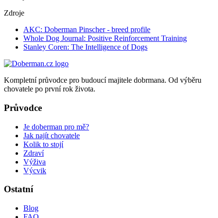
Zdroje
AKC: Doberman Pinscher - breed profile
Whole Dog Journal: Positive Reinforcement Training
Stanley Coren: The Intelligence of Dogs
Kompletní průvodce pro budoucí majitele dobrmana. Od výběru
chovatele po první rok života.
Průvodce
Je doberman pro mě?
Jak najít chovatele
Kolik to stojí
Zdraví
Výživa
Výcvik
Ostatní
Blog
FAQ