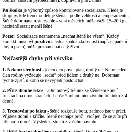
bouřka, zábavní pyrotechnika), dopravu a jiná zvířata.
Psí školka
je výborný způsob kontrolované socializace. Hledejte
skupiny, kde trenér odděluje štěňata podle velikosti a temperamentu.
Štěně dobrmana roste rychle - ve 4 měsících může vážit 15–20 kg a
nechtěně srazit menší štěně.
Pozor:
Socializace neznamená „nechat štěně ke všem”. Každý
kontakt musí být
pozitivní
. Jedna špatná zkušenost (např. napadení
jiným psem) může poznamenat celý život.
Nejčastější chyby při výcviku
1. Nekonzistentnost
- jeden den povel platí, druhý ne. Nebo jeden
člen rodiny vyžaduje „sedni” před jídlem a druhý ne. Dobrman
rychle zjistí, u koho se nevyplatí poslouchat.
2. Příliš dlouhé lekce
- 30minutový trénink se štěnětem končí
frustrací na obou stranách. Lepší: 5 minut intenzivního tréninku × 4
denně.
3. Trestování po faktu
- štěně rozkouše botu, zatímco jste v práci.
Přijdete domů a křičíte. Štěně nechápe proč - vidí jen, že se zlíte při
příchodu domů. Výsledek: strach z vašeho návratu.
4. Příliš brzké odpuštění z vodítka
- štěně, které přiběhne na