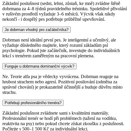
Základní poslušnost (sedni, lehni, zůstaň, ke mně) zvládne štěně
dobrmana za 4–8 týdnů pravidelného tréninku. Spolehlivé přivolání
v rušivém prostředí vyžaduje 3–6 měsíců. Výcvik však nikdy
nekončí - i dospělý pes potřebuje průběžné upevňování.
Je dobrman vhodný pro začátečníka?
Dobrman není ideální první pes. Je inteligentní a učenlivý, ale
vyžaduje důsledného majitele, který rozumí základům psí
psychologie. Pokud jste začátečník, investujte do individuálních
lekcí s trenérem zaměřeným na pracovní plemena.
Funguje u dobrmana dominanční výcvik?
Ne. Teorie alfa psa je vědecky vyvrácena. Dobrman reaguje na
hrubost strachem nebo agresí. Pozitivní posilování (odměna za
správné chování) je prokazatelně účinnější a buduje důvěru místo
strachu.
Potřebuji profesionálního trenéra?
Základní poslušnost zvládnete sami s kvalitními materiály.
Profesionální trenér se hodí při problémech (tažení na vodítku,
reaktivita na psy) nebo pokud chcete získat zkoušku z poslušnosti.
Počítejte s 500–1 500 Kč za individuální lekci.