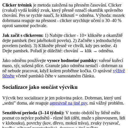
Clicker trénink
je metoda založená na přesném časování. Clicker
(cvakal) vydá krátký zvuk, který přesně označí okamžik správného
chování. Pes se rychle naučí, že kliknutí = odměna. Výhoda: mozek
dobrmana reaguje na přesnost - clicker urychluje učení o 30–40 %
oproti samotné pochvale.
Jak začít s clickerem:
1) Nabijte clicker - 10× klikněte a okamžitě
dejte pamlsek (bez jakéhokoli povelu). 2) Začněte s jednoduchým
povelem (sedni). 3) Klikněte přesně ve chvíli, kdy pes sedne. 4)
Dejte pamlsek. Pořadí je důležité: chování → klik → odměna.
Jako odměnu používejte
vysoce hodnotné pamlsky
: vařené kuřecí
maso, sýr, sušená plíce. Granule jako odměna nestačí - dobrman za
ně nebude pracovat, když kolem proběhne kočka. O správné
výživě
štěněte
včetně pamlsků čtěte v samostatném článku.
Socializace jako součást výcviku
Výcvik bez socializace je jen polovina práce. Dobrman, který umí
„sedni” doma, ale reaguje
agresivně na jiné psy
, má vážný problém.
Senzitivní perioda (3–14 týdnů):
V tomto období by štěně mělo
poznat co nejvíce podnětů - různé lidi (děti, muže s plnovousem, lidi
v klobouku), povrchy (kov, dřevo, mokrá tráva), zvuky (vysavač,