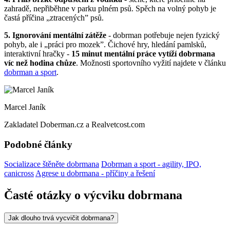
zahradě, nepřiběhne v parku plném psů. Spěch na volný pohyb je
častá příčina „ztracených” psů.
5. Ignorování mentální zátěže
- dobrman potřebuje nejen fyzický
pohyb, ale i „práci pro mozek”. Čichové hry, hledání pamlsků,
interaktivní hračky -
15 minut mentální práce vytíží dobrmana
víc než hodina chůze
. Možnosti sportovního vyžití najdete v článku
dobrman a sport
.
Marcel Janík
Zakladatel Doberman.cz a Realvetcost.com
Podobné články
Socializace štěněte dobrmana
Dobrman a sport - agility, IPO,
canicross
Agrese u dobrmana - příčiny a řešení
Časté otázky o výcviku dobrmana
Jak dlouho trvá vycvičit dobrmana?