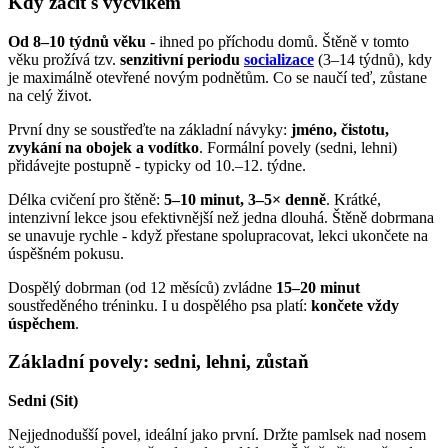
Kdy začít s výcvikem
Od 8–10 týdnů věku
- ihned po příchodu domů. Štěně v tomto
věku prožívá tzv.
senzitivní periodu
socializace
(3–14 týdnů), kdy
je maximálně otevřené novým podnětům. Co se naučí teď, zůstane
na celý život.
První dny se soustřeďte na základní návyky:
jméno, čistotu,
zvykání na obojek a vodítko
. Formální povely (sedni, lehni)
přidávejte postupně - typicky od 10.–12. týdne.
Délka cvičení pro štěně:
5–10 minut, 3–5× denně
. Krátké,
intenzivní lekce jsou efektivnější než jedna dlouhá. Štěně dobrmana
se unavuje rychle - když přestane spolupracovat, lekci ukončete na
úspěšném pokusu.
Dospělý dobrman (od 12 měsíců) zvládne
15–20 minut
soustředěného tréninku. I u dospělého psa platí:
končete vždy
úspěchem
.
Základní povely: sedni, lehni, zůstaň
Sedni (Sit)
Nejjednodušší povel, ideální jako první. Držte pamlsek nad nosem