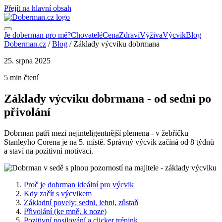
Přejít na hlavní obsah
Je doberman pro mě?
Chovatelé
Cena
Zdraví
Výživa
Výcvik
Blog
Doberman.cz
/
Blog
/
Základy výcviku dobrmana
25. srpna 2025
5 min čtení
Základy výcviku dobrmana - od sedni po
přivolání
Dobrman patří mezi nejinteligentnější plemena - v žebříčku
Stanleyho Corena je na 5. místě. Správný výcvik začíná od 8 týdnů
a staví na pozitivní motivaci.
Proč je dobrman ideální pro výcvik
Kdy začít s výcvikem
Základní povely: sedni, lehni, zůstaň
Přivolání (ke mně, k noze)
Pozitivní posilování a clicker trénink