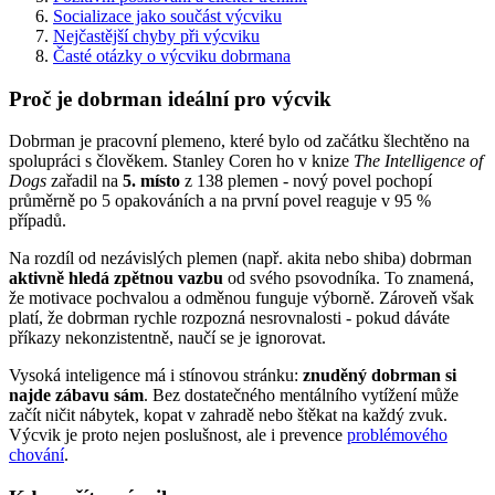
Socializace jako součást výcviku
Nejčastější chyby při výcviku
Časté otázky o výcviku dobrmana
Proč je dobrman ideální pro výcvik
Dobrman je pracovní plemeno, které bylo od začátku šlechtěno na
spolupráci s člověkem. Stanley Coren ho v knize
The Intelligence of
Dogs
zařadil na
5. místo
z 138 plemen - nový povel pochopí
průměrně po 5 opakováních a na první povel reaguje v 95 %
případů.
Na rozdíl od nezávislých plemen (např. akita nebo shiba) dobrman
aktivně hledá zpětnou vazbu
od svého psovodníka. To znamená,
že motivace pochvalou a odměnou funguje výborně. Zároveň však
platí, že dobrman rychle rozpozná nesrovnalosti - pokud dáváte
příkazy nekonzistentně, naučí se je ignorovat.
Vysoká inteligence má i stínovou stránku:
znuděný dobrman si
najde zábavu sám
. Bez dostatečného mentálního vytížení může
začít ničit nábytek, kopat v zahradě nebo štěkat na každý zvuk.
Výcvik je proto nejen poslušnost, ale i prevence
problémového
chování
.