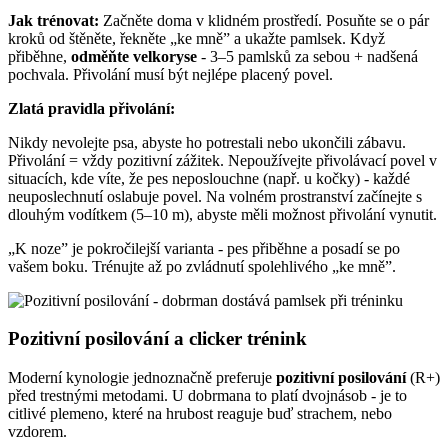
Jak trénovat:
Začněte doma v klidném prostředí. Posuňte se o pár
kroků od štěněte, řekněte „ke mně” a ukažte pamlsek. Když
přiběhne,
odměňte velkoryse
- 3–5 pamlsků za sebou + nadšená
pochvala. Přivolání musí být nejlépe placený povel.
Zlatá pravidla přivolání:
Nikdy nevolejte psa, abyste ho potrestali nebo ukončili zábavu.
Přivolání = vždy pozitivní zážitek. Nepoužívejte přivolávací povel v
situacích, kde víte, že pes neposlouchne (např. u kočky) - každé
neuposlechnutí oslabuje povel. Na volném prostranství začínejte s
dlouhým vodítkem (5–10 m), abyste měli možnost přivolání vynutit.
„K noze” je pokročilejší varianta - pes přiběhne a posadí se po
vašem boku. Trénujte až po zvládnutí spolehlivého „ke mně”.
Pozitivní posilování a clicker trénink
Moderní kynologie jednoznačně preferuje
pozitivní posilování
(R+)
před trestnými metodami. U dobrmana to platí dvojnásob - je to
citlivé plemeno, které na hrubost reaguje buď strachem, nebo
vzdorem.