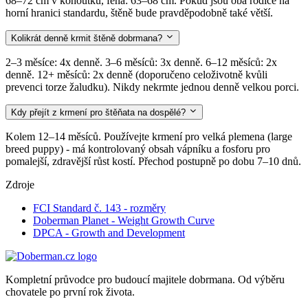
68–72 cm v kohoutku, fena: 63–68 cm. Pokud jsou oba rodiče na
horní hranici standardu, štěně bude pravděpodobně také větší.
Kolikrát denně krmit štěně dobrmana?
2–3 měsíce: 4x denně. 3–6 měsíců: 3x denně. 6–12 měsíců: 2x
denně. 12+ měsíců: 2x denně (doporučeno celoživotně kvůli
prevenci torze žaludku). Nikdy nekrmte jednou denně velkou porci.
Kdy přejít z krmení pro štěňata na dospělé?
Kolem 12–14 měsíců. Používejte krmení pro velká plemena (large
breed puppy) - má kontrolovaný obsah vápníku a fosforu pro
pomalejší, zdravější růst kostí. Přechod postupně po dobu 7–10 dnů.
Zdroje
FCI Standard č. 143 - rozměry
Doberman Planet - Weight Growth Curve
DPCA - Growth and Development
Kompletní průvodce pro budoucí majitele dobrmana. Od výběru
chovatele po první rok života.