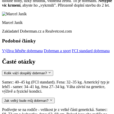
dlouhé nohy, úzký hrudník, viditelná žebra. To je normální.
Nesypte
víc krmení
, abyste ho „vykrmili”. Přirozeně doplní stavbu do 2 let.
Marcel Janík
Zakladatel Doberman.cz a Realvetcost.com
Podobné články
Výživa štěněte dobrmana
Dobrman a sport
FCI standard dobrmana
Časté otázky
Kolik váží dospělý dobrman?
Samec: 40–45 kg (FCI standard). Fena: 32–35 kg. Americký typ je
lehčí - samec 34–41 kg, fena 27–34 kg. Váha závisí na genetice,
výživě a fyzické kondici.
Jak velký bude můj dobrman?
Podívejte se na rodiče - velikost je z velké části genetická. Samec: