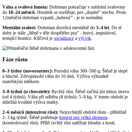
Váha a svalová hmota:
Dobrman pokračuje v nabírání svaloviny
do
18–24 měsíců
. Hrudník se rozšiřuje, pes „doplní” stavbu. Proto
12měsíční dobrman vypadá „hubený” - je to normální.
Mentální zralost:
Dobrman dozrává mentálně do
3–4 let
. Do té
doby je stále „štěně v těle dospělého psa” - hravý, impulsivní,
testující hranice. Klíčová je
socializace
a
výcvik
.
Fáze růstu
0–3 týdny (novorozenec):
Porodní váha 300–500 g. Štěně je slepé
a hluché. Zdvojnásobí váhu do 10 dnů. Výživa výhradně
mateřským mlékem.
3–8 týdnů (u chovatele):
Rychlý růst. Štěně začíná jíst tuhou stravu
(od 4 týdnů). Váha při odběru (8 týdnů): 5–9 kg. V tomto období je
důležitá kvalitní výživa matky.
2–6 měsíců (intenzivní růst):
Nejrychlejší období růstu - přibližně
2–3 kg týdně. Štěně potřebuje
krmení pro velká plemena
(kontrolovaný růst). Příliš rychlý růst zatěžuje klouby a kosti.