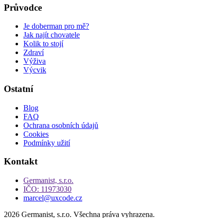
Průvodce
Je doberman pro mě?
Jak najít chovatele
Kolik to stojí
Zdraví
Výživa
Výcvik
Ostatní
Blog
FAQ
Ochrana osobních údajů
Cookies
Podmínky užití
Kontakt
Germanist, s.r.o.
IČO: 11973030
marcel@uxcode.cz
2026 Germanist, s.r.o. Všechna práva vyhrazena.