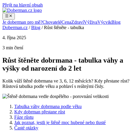
Přejít na hlavní obsah
Je doberman pro mě?
Chovatelé
Cena
Zdraví
Výživa
Výcvik
Blog
Doberman.cz
/
Blog
/
Růst štěněte - tabulka
4. října 2025
3 min čtení
Růst štěněte dobrmana - tabulka váhy a
výšky od narození do 2 let
Kolik váží štěně dobrmana ve 3, 6, 12 měsících? Kdy přestane růst?
Růstová tabulka podle věku a pohlaví s reálnými čísly.
Tabulka váhy dobrmana podle věku
Kdy dobrman přestane růst
Fáze růstu
Jak poznat, jestli je štěně moc hubené nebo tlusté
Časté otázky