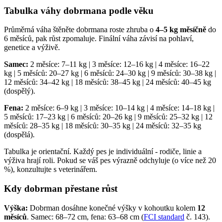
Tabulka váhy dobrmana podle věku
Průměrná váha štěněte dobrmana roste zhruba o
4–5 kg měsíčně
do
6 měsíců, pak růst zpomaluje. Finální váha závisí na pohlaví,
genetice a výživě.
Samec:
2 měsíce: 7–11 kg | 3 měsíce: 12–16 kg | 4 měsíce: 16–22
kg | 5 měsíců: 20–27 kg | 6 měsíců: 24–30 kg | 9 měsíců: 30–38 kg |
12 měsíců: 34–42 kg | 18 měsíců: 38–45 kg | 24 měsíců: 40–45 kg
(dospělý).
Fena:
2 měsíce: 6–9 kg | 3 měsíce: 10–14 kg | 4 měsíce: 14–18 kg |
5 měsíců: 17–23 kg | 6 měsíců: 20–26 kg | 9 měsíců: 25–32 kg | 12
měsíců: 28–35 kg | 18 měsíců: 30–35 kg | 24 měsíců: 32–35 kg
(dospělá).
Tabulka je orientační. Každý pes je individuální - rodiče, linie a
výživa hrají roli. Pokud se váš pes výrazně odchyluje (o více než 20
%), konzultujte s veterinářem.
Kdy dobrman přestane růst
Výška:
Dobrman dosáhne konečné výšky v kohoutku kolem
12
měsíců
. Samec: 68–72 cm, fena: 63–68 cm (
FCI standard
č. 143).