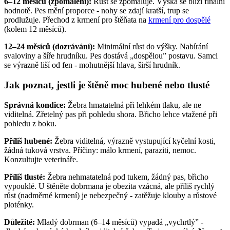
6–12 měsíců (zpomalení):
Růst se zpomaluje. Výška se blíží finální
hodnotě. Pes mění proporce - nohy se zdají kratší, trup se
prodlužuje. Přechod z krmení pro štěňata na
krmení pro dospělé
(kolem 12 měsíců).
12–24 měsíců (dozrávání):
Minimální růst do výšky. Nabírání
svaloviny a šíře hrudníku. Pes dostává „dospělou” postavu. Samci
se výrazně liší od fen - mohutnější hlava, širší hrudník.
Jak poznat, jestli je štěně moc hubené nebo tlusté
Správná kondice:
Žebra hmatatelná při lehkém tlaku, ale ne
viditelná. Zřetelný pas při pohledu shora. Břicho lehce vtažené při
pohledu z boku.
Příliš hubené:
Žebra viditelná, výrazně vystupující kyčelní kosti,
žádná tuková vrstva. Příčiny: málo krmení, paraziti, nemoc.
Konzultujte veterináře.
Příliš tlusté:
Žebra nehmatatelná pod tukem, žádný pas, břicho
vypouklé. U štěněte dobrmana je obezita vzácná, ale příliš rychlý
růst (nadměrné krmení) je nebezpečný - zatěžuje klouby a růstové
ploténky.
Důležité:
Mladý dobrman (6–14 měsíců) vypadá „vychrtlý” -